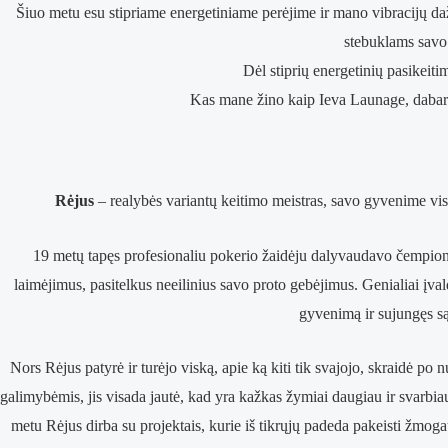
Šiuo metu esu stipriame energetiniame perėjime ir mano vibracijų daž
stebuklams sav
Dėl stiprių energetinių pasikeiti
Kas mane žino kaip Ieva Launage, dabar 
Rėjus
– realybės variantų keitimo meistras, savo gyvenime visi
19 metų tapęs profesionaliu pokerio žaidėju dalyvaudavo čempiona
laimėjimus, pasitelkus neeilinius savo proto gebėjimus. Genialiai įva
gyvenimą ir sujungęs są
Nors Rėjus patyrė ir turėjo viską, apie ką kiti tik svajojo, skraidė po 
galimybėmis, jis visada jautė, kad yra kažkas žymiai daugiau ir svarbiau.
metu Rėjus dirba su projektais, kurie iš tikrųjų padeda pakeisti žmogaus