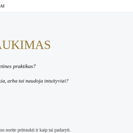
AI
AUKIMAS
etines praktikas?
kia, arba tai naudoja intuityviai?
 norite pritraukti ir kaip tai padaryti.