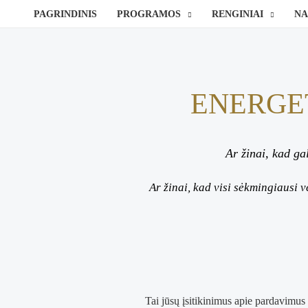
Pereiti
PAGRINDINIS
PROGRAMOS
RENGINIAI
NA
prie
turinio
ENERGE
Ar žinai, kad ga
Ar žinai, kad visi sėkmingiausi v
Tai jūsų įsitikinimus apie pardavimus p