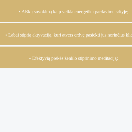
• Aiškų suvokimą kaip veikia energetika pardavimų srityje;
• Labai stiprią aktyvaciją, kuri atvers erdvę pasiekti jus norinčius kli
• Efektyvią prekės ženklo stiprinimo meditaciją;