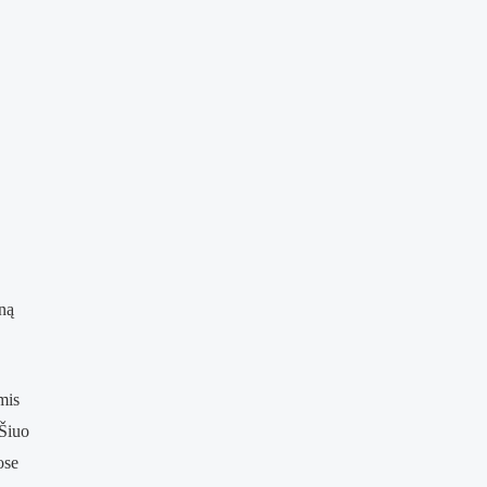
eną
mis
 Šiuo
ose