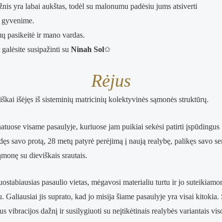
nis yra labai aukštas, todėl su malonumu padėsiu jums atsiverti
o gyvenime.
mų pasikeitė ir mano vardas.
galėsite susipažinti su
Ninah Sol
✩
Rėjus
škai išėjęs iš sisteminių matricinių kolektyvinės sąmonės struktūrų.
tuose visame pasaulyje, kuriuose jam puikiai sekėsi patirti įspūdingus
ldęs savo protą, 28 metų patyrė perėjimą į naują realybę, palikęs savo s
monę su dieviškais srautais.
nuostabiausias pasaulio vietas, mėgavosi materialiu turtu ir jo suteikiamo
 Galiausiai jis suprato, kad jo misija šiame pasaulyje yra visai kitokia.
 vibracijos dažnį ir susilygiuoti su neįtikėtinais realybės variantais vis