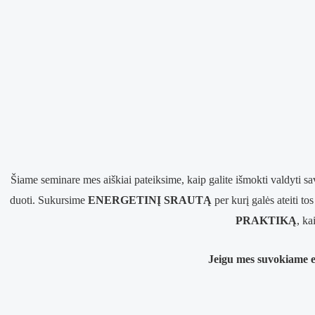
Šiame seminare mes aiškiai pateiksime, kaip galite išmokti valdyti sav
duoti. Sukursime
ENERGETINĮ SRAUTĄ
per kurį galės ateiti t
PRAKTIKĄ
, ka
Jeigu mes suvokiame 