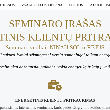
UJIENOS
ŽVAKĖ SIELOS LIEPSNA
SESIJOS
ATSILIEPIM
SEMINARO ĮRAŠAS
TINIS KLIENTŲ PRITR
Seminaro vedliai: NINAH SOL ir RĖJUS
li sukurti žymiai sėkmingesnį verslą sąmoningai taikant energ
erslininkai dažniausiai puikiai suvokia energetiką ir kaip ji vei
ENERGETINIS KLIENTŲ PRITRAUKIMAS
akeisiantis internetinis seminaras, kuris padės išsigryninti kokius klientus