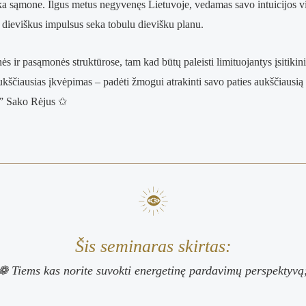
ška sąmone. Ilgus metus negyvenęs Lietuvoje, vedamas savo intuicijos v
l dieviškus impulsus seka tobulu dievišku planu.
ir pasąmonės struktūrose, tam kad būtų paleisti limituojantys įsitikin
ukščiausias įkvėpimas – padėti žmogui atrakinti savo paties aukščiausią
.” Sako Rėjus ✩
Šis seminaras skirtas:
❁
Tiems kas norite suvokti energetinę pardavimų perspektyvą