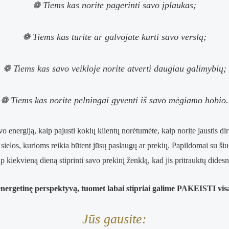
❁
Tiems kas norite pagerinti savo įplaukas;
❁
Tiems kas turite ar galvojate kurti savo verslą;
❁
Tiems kas savo veikloje norite atverti daugiau galimybių;
❁
Tiems kas norite pelningai gyventi iš savo mėgiamo hobio.
o energiją, kaip pajusti kokių klientų norėtumėte, kaip norite jaustis dir
os sielos, kurioms reikia būtent jūsų paslaugų ar prekių. Papildomai su 
ip kiekvieną dieną stiprinti savo prekinį ženklą, kad jis pritrauktų didesn
energetinę perspektyvą, tuomet labai stipriai galime PAKEISTI 
Jūs gausite: