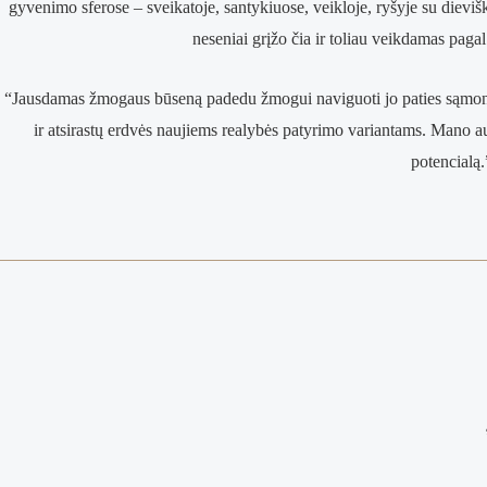
gyvenimo sferose – sveikatoje, santykiuose, veikloje, ryšyje su dievi
neseniai grįžo čia ir toliau veikdamas paga
“Jausdamas žmogaus būseną padedu žmogui naviguoti jo paties sąmonės 
ir atsirastų erdvės naujiems realybės patyrimo variantams. Mano a
potencialą