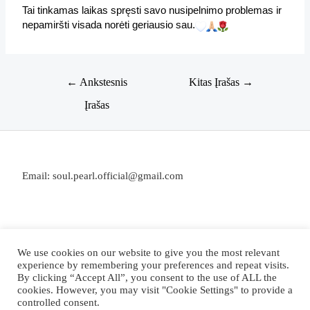
Tai tinkamas laikas spręsti savo nusipelnimo problemas ir 
nepamiršti visada norėti geriausio sau.
←
Ankstesnis
Kitas Įrašas
→
Įrašas
Email: soul.pearl.official@gmail.com
We use cookies on our website to give you the most relevant
experience by remembering your preferences and repeat visits.
By clicking “Accept All”, you consent to the use of ALL the
Copyright © 2026 Ieva Launagė
cookies. However, you may visit "Cookie Settings" to provide a
controlled consent.