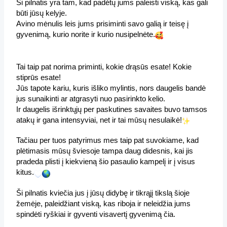
Ši pilnatis yra tam, kad padėtų jums paleisti viską, kas gali 
būti jūsų kelyje.
Avino mėnulis leis jums prisiminti savo galią ir teisę į 
gyvenimą, kurio norite ir kurio nusipelnėte.
Tai taip pat norima priminti, kokie drąsūs esate! Kokie 
stiprūs esate!
Jūs tapote kariu, kuris išliko mylintis, nors daugelis bandė 
jus sunaikinti ar atgrasyti nuo pasirinkto kelio.
Ir daugelis išrinktųjų per paskutines savaites buvo tamsos 
atakų ir gana intensyviai, net ir tai mūsų nesulaikė!
Tačiau per tuos patyrimus mes taip pat suvokiame, kad 
plėtimasis mūsų šviesoje tampa daug didesnis, kai jis 
pradeda plisti į kiekvieną šio pasaulio kampelį ir į visus 
kitus.
Ši pilnatis kviečia jus į jūsų didybę ir tikrąjį tikslą šioje 
žemėje, paleidžiant viską, kas riboja ir neleidžia jums 
spindėti ryškiai ir gyventi visavertį gyvenimą čia.