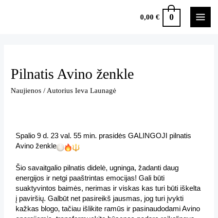
0
0,00
€
Pilnatis Avino ženkle
Naujienos
/ Autorius
Ieva Launagė
Spalio 9 d. 23 val. 55 min. prasidės GALINGOJI pilnatis 
Avino ženkle
Šio savaitgalio pilnatis didelė, ugninga, žadanti daug 
energijos ir netgi paaštrintas emocijas! Gali būti 
suaktyvintos baimės, nerimas ir viskas kas turi būti iškelta 
į paviršių. Galbūt net pasireikš jausmas, jog turi įvykti 
kažkas blogo, tačiau išlikite ramūs ir pasinaudodami Avino 