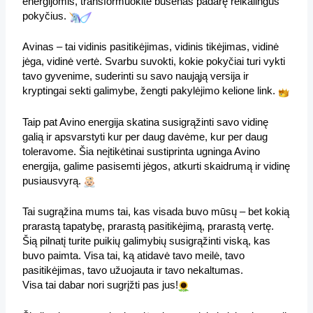
energijomis, transformuokite būsenas padarę reikalingus 
pokyčius. 
Avinas – tai vidinis pasitikėjimas, vidinis tikėjimas, vidinė 
jėga, vidinė vertė. Svarbu suvokti, kokie pokyčiai turi vykti 
tavo gyvenime, suderinti su savo naująją versija ir 
kryptingai sekti galimybe, žengti pakylėjimo kelione link. 
Taip pat Avino energija skatina susigrąžinti savo vidinę 
galią ir apsvarstyti kur per daug davėme, kur per daug 
toleravome. Šia neįtikėtinai sustiprinta ugninga Avino 
energija, galime pasisemti jėgos, atkurti skaidrumą ir vidinę 
pusiausvyrą. 
Tai sugrąžina mums tai, kas visada buvo mūsų – bet kokią 
prarastą tapatybę, prarastą pasitikėjimą, prarastą vertę. 
Šią pilnatį turite puikių galimybių susigrąžinti viską, kas 
buvo paimta. Visa tai, ką atidavė tavo meilė, tavo 
pasitikėjimas, tavo užuojauta ir tavo nekaltumas.
Visa tai dabar nori sugrįžti pas jus!