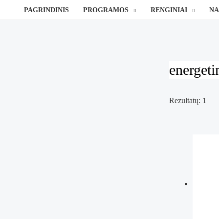
Pereiti
PAGRINDINIS
PROGRAMOS
RENGINIAI
NA
prie
turinio
energeti
Rezultatų: 1