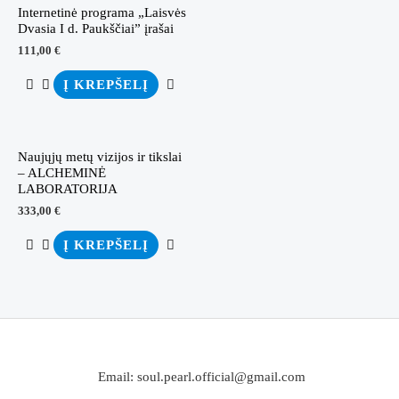
Internetinė programa „Laisvės
Dvasia I d. Paukščiai” įrašai
111,00
€
Į KREPŠELĮ
Naujųjų metų vizijos ir tikslai
– ALCHEMINĖ
LABORATORIJA
333,00
€
Į KREPŠELĮ
Email: soul.pearl.official@gmail.com