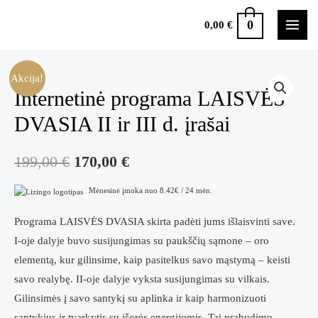
Pereiti
0
0,00
€
prie
MAI
turinio
MEN
Akcija!
Internetinė programa LAISVĖS
DVASIA II ir III d. įrašai
Original
Current
199,00
€
170,00
€
price
price
Mėnesinė įmoka nuo 8.42€ / 24 mėn.
was:
is:
Programa LAISVĖS DVASIA skirta padėti jums išlaisvinti save.
I-oje dalyje buvo susijungimas su paukščių sąmone – oro
199,00 €.
170,00 €.
elementą, kur gilinsime, kaip pasitelkus savo mąstymą – keisti
savo realybę. II-oje dalyje vyksta susijungimas su vilkais.
Gilinsimės į savo santykį su aplinka ir kaip harmonizuoti
santykius ir tvarkytis su išorės energijomis. Tai prabudimo