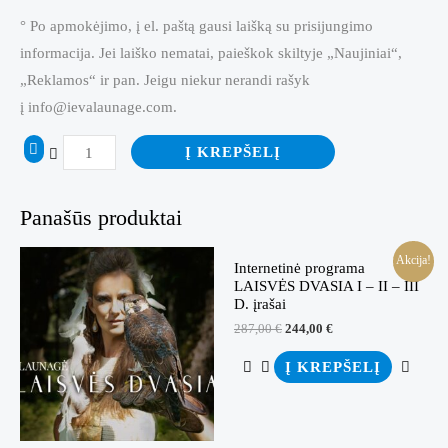
° Po apmokėjimo, į el. paštą gausi laišką su prisijungimo
informacija. Jei laiško nematai, paieškok skiltyje „Naujiniai“,
„Reklamos“ ir pan. Jeigu niekur nerandi rašyk
į info@ievalaunage.com.
produkto
Į KREPŠELĮ
kiekis:
Internetinė
Panašūs produktai
programa
LAISVĖS
Akcija!
Internetinė programa
DVASIA
LAISVĖS DVASIA I – II – III
D. įrašai
II
Original
Current
287,00
€
244,00
€
ir
price
price
was:
is:
III
Į KREPŠELĮ
287,00 €.
244,00 €.
d.
įrašai