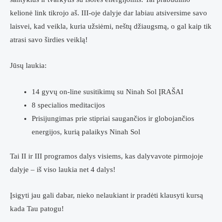
kelionė link tikrojo aš. III-oje dalyje dar labiau atsiversime savo
laisvei, kad veikla, kuria užsiėmi, neštų džiaugsmą, o gal kaip tik
atrasi savo širdies veiklą!
Jūsų laukia:
14 gyvų on-line susitikimų
su Ninah Sol ĮRAŠAI
8 specialios meditacijos
Prisijungimas prie
stipriai saugančios ir globojančios
energijos
, kurią palaikys Ninah Sol
Tai II ir III programos dalys visiems, kas dalyvavote pirmojoje
dalyje
– iš viso laukia net 4 dalys!
Įsigyti jau gali dabar, nieko nelaukiant ir pradėti klausyti kursą
kada Tau patogu!