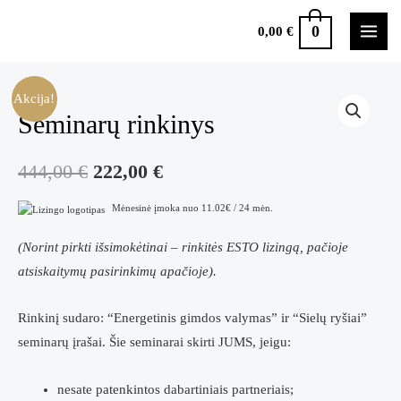
Pereiti
0
0,00
€
prie
MAI
turinio
MEN
Akcija!
Seminarų rinkinys
Original
Current
444,00
€
222,00
€
price
price
Mėnesinė įmoka nuo 11.02€ / 24 mėn.
was:
is:
(Norint pirkti išsimokėtinai – rinkitės ESTO lizingą, pačioje
atsiskaitymų pasirinkimų apačioje).
444,00 €.
222,00 €.
Rinkinį sudaro: “Energetinis gimdos valymas” ir “Sielų ryšiai”
seminarų įrašai. Šie seminarai skirti JUMS, jeigu:
nesate patenkintos dabartiniais partneriais;