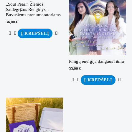
„Soul Pearl“ Žiemos
Saulėgrįžos Renginys –
Buvusiems prenumeratoriams
36,00
€
Į KREPŠELĮ
Pinigų energija dangaus ritmu
55,00
€
Į KREPŠELĮ