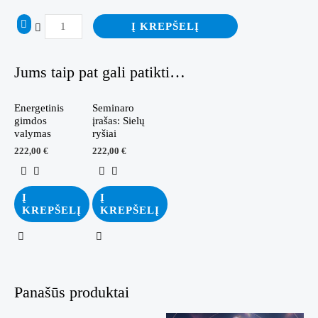
produkto
Į KREPŠELĮ
kiekis:
Seminarų
Jums taip pat gali patikti…
rinkinys
Energetinis
Seminaro
gimdos
įrašas: Sielų
valymas
ryšiai
222,00
€
222,00
€
Į
Į
KREPŠELĮ
KREPŠELĮ
Panašūs produktai