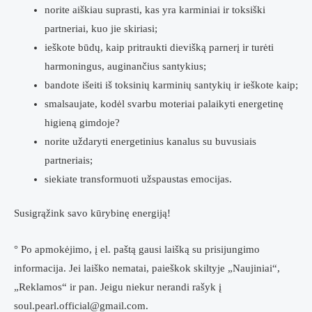
norite aiškiau suprasti, kas yra karminiai ir toksiški
partneriai, kuo jie skiriasi;
ieškote būdų, kaip pritraukti dievišką parnerį ir turėti
harmoningus, auginančius santykius;
bandote išeiti iš toksinių karminių santykių ir ieškote kaip;
smalsaujate, kodėl svarbu moteriai palaikyti energetinę
higieną gimdoje?
norite uždaryti energetinius kanalus su buvusiais
partneriais;
siekiate transformuoti užspaustas emocijas.
Susigrąžink savo kūrybinę energiją!
° Po apmokėjimo, į el. paštą gausi laišką su prisijungimo
informacija. Jei laiško nematai, paieškok skiltyje „Naujiniai“,
„Reklamos“ ir pan. Jeigu niekur nerandi rašyk į
soul.pearl.official@gmail.com.