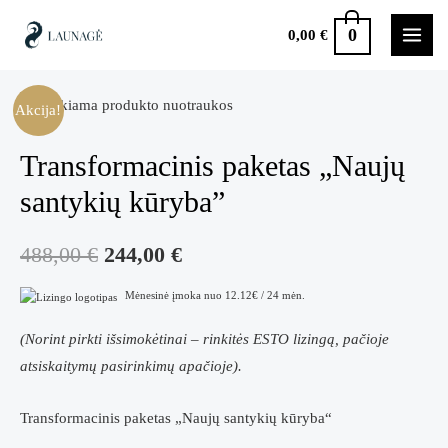
Pereiti
0
0,00
€
prie
MAI
turinio
MEN
Akcija!
Transformacinis paketas „Naujų
santykių kūryba”
Original
Current
488,00
€
244,00
€
price
price
Mėnesinė įmoka nuo 12.12€ / 24 mėn.
was:
is:
(Norint pirkti išsimokėtinai – rinkitės ESTO lizingą, pačioje
atsiskaitymų pasirinkimų apačioje).
488,00 €.
244,00 €.
Transformacinis paketas „Naujų santykių kūryba“