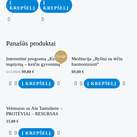
Į
Į
KREPŠELĮ
KREPŠELĮ
Panašūs produktai
Akcija!
Internetinė programa „Keičiu
Meditacija „Ryšiui su tėčiu
mąstymą – keičiu gyvenimą”
harmonizuoti”
Original
Current
117,00
€
99,00
€
69,00
€
price
price
was:
is:
Į KREPŠELĮ
Į KREPŠELĮ
117,00 €.
99,00 €.
Vebinaras su Ala Tamuliene –
PROTĖVIAI – RESURSAS
55,00
€
Į KREPŠELĮ