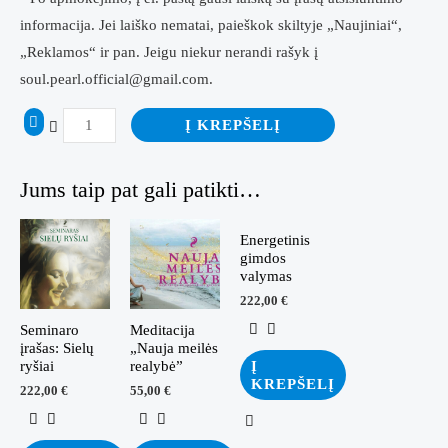
informacija. Jei laiško nematai, paieškok skiltyje „Naujiniai“,
„Reklamos“ ir pan. Jeigu niekur nerandi rašyk į
soul.pearl.official@gmail.com.
produkto
Į KREPŠELĮ
kiekis:
Transformacinis
Jums taip pat gali patikti…
paketas
"Naujų
Energetinis
santykių
gimdos
valymas
kūryba"
222,00
€
Seminaro
Meditacija
įrašas: Sielų
„Nauja meilės
ryšiai
realybė”
Į
KREPŠELĮ
222,00
€
55,00
€