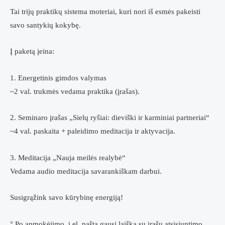
Tai trijų praktikų sistema moteriai, kuri nori iš esmės pakeisti
savo santykių kokybę.
Į paketą įeina:
1. Energetinis gimdos valymas
~2 val. trukmės vedama praktika (įrašas).
2. Seminaro įrašas „Sielų ryšiai: dieviški ir karminiai partneriai“
~4 val. paskaita + paleidimo meditacija ir aktyvacija.
3. Meditacija „Nauja meilės realybė“
Vedama audio meditacija savarankiškam darbui.
Susigrąžink savo kūrybinę energiją!
° Po apmokėjimo, į el. paštą gausi laišką su įrašų atsisiuntimo