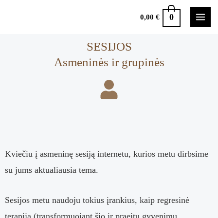
0
0,00
€
SESIJOS
Asmeninės ir grupinės
Kviečiu į asmeninę sesiją internetu, kurios metu dirbsime
su jums aktualiausia tema.
Sesijos metu naudoju tokius įrankius, kaip regresinė
terapija (transformuojant šio ir praeitų gyvenimų