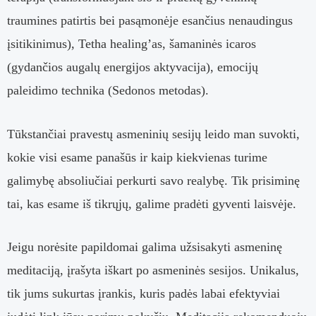
traumines patirtis bei pasąmonėje esančius nenaudingus
įsitikinimus), Tetha healing’as, šamaninės icaros
(gydančios augalų energijos aktyvacija), emocijų
paleidimo technika (Sedonos metodas).
Tūkstančiai pravestų asmeninių sesijų leido man suvokti,
kokie visi esame panašūs ir kaip kiekvienas turime
galimybę absoliučiai perkurti savo realybę. Tik prisiminę
tai, kas esame iš tikrųjų, galime pradėti gyventi laisvėje.
Jeigu norėsite papildomai galima užsisakyti asmeninę
meditaciją, įrašyta iškart po asmeninės sesijos. Unikalus,
tik jums sukurtas įrankis, kuris padės labai efektyviai