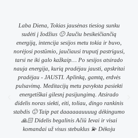
Laba Diena, Tokias jausėnas tiesiog sunku
sudėti į žodžius 🙂 Jaučiu besikeičiančią
energiją, intencija sesijos metu tokia ir buvo,
norėjosi postūmio, jaučiausi truputį pastrigusi,
tarsi ne iki galo kažkaip… Po sesijos atsirado
nauja energija, kurią pradėjau jausti, apskritai
pradėjau - JAUSTI. Aplinką, gamtą, erdvės
pulsavimą. Meditacijų metu pavyksta pasiekti
energetiškai gilesnį pasijungimą. Atsirado
didelis noras siekti, eiti, toliau, dingo rankinis
stabdis 🙂 Taip pat daaaaaauuuug dėkingumo
🙏🏻 Didelis begalinis Ačiū Ievai ir visai
komandai už visus stebuklus 💫 Dėkoju