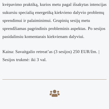
kvėpavimo praktiką, kurios metu p
agal išsakytas intencijas
sukursiu specialią energetiką kiekvieno dalyvio problemų
sprendimui ir palaiminimui. Grupinių sesijų metu
sprendžiamas pagrindinis probleminis aspektas. Po sesijos
pasidalinsiu komentarais kiekvienam dalyviui.
Kaina: Savaitgalio retreat’as (3 sesijos) 250 EUR/žm. |
Sesijos trukmė: iki 3 val.