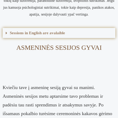
tokių kaip šizofrenija, paranoidinė šizofrenija, dvipolinis sutrikimas. Jeigu
jus kamuoja psichologiniai sutrikimai, tokie kaip depresija, panikos atakos,
apatija, sesijoje dalyvauti ypač vertinga.
Sessions in English are avalaible
ASMENINĖS SESIJOS GYVAI
Kviečiu tave į asmeninę sesiją gyvai su manimi.
Asmeninės sesijos metu aptarsime tavo problemas ir
padėsiu tau rasti sprendimus ir atsakymus savyje. Po
išsamaus pokalbio turėsime
ceremoninės kakavos gėrimo