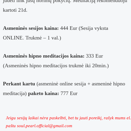
judėti link jūsų norimų pokyčių. Meditaciją rekomenduoju
kartoti 21d.
Asmeninės sesijos kaina:
444 Eur (Sesija vyksta
ONLINE. Trukmė – 1 val.)
Asmeninės hipno meditacijos kaina:
333 Eur
(Asmeninės hipno meditacijos trukmė iki 20min.)
Perkant kartu
(
asmeninė online sesija + asmeninė hipno
meditacija)
paketo kaina:
777 Eur
Jeigu sesijų laikai nėra paskelbti, bet tu jauti poreikį, rašyk mums el.
paštu soul.pearl.official@gmail.com