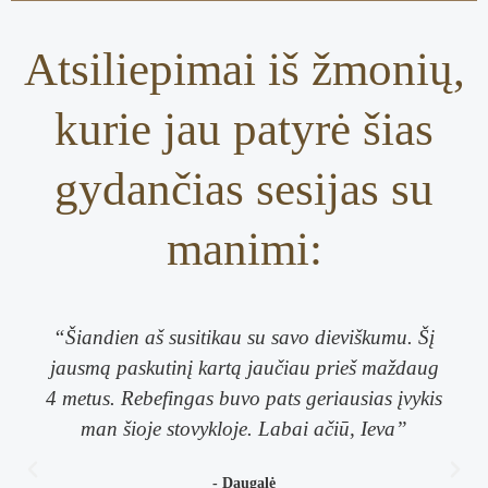
Atsiliepimai iš žmonių,
kurie jau patyrė šias
gydančias sesijas su
manimi:
“Šiandien aš susitikau su savo dieviškumu. Šį
jausmą paskutinį kartą jaučiau prieš maždaug
4 metus. Rebefingas buvo pats geriausias įvykis
man šioje stovykloje. Labai ačiū, Ieva”
- Daugalė