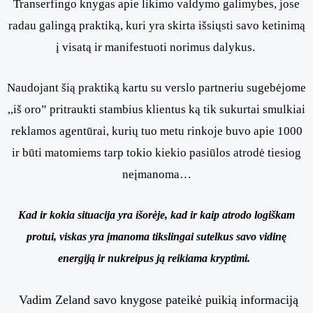
Transerfingo knygas apie likimo valdymo galimybes, jose
radau galingą praktiką, kuri yra skirta išsiųsti savo ketinimą
į visatą ir manifestuoti norimus dalykus.
Naudojant šią praktiką kartu su verslo partneriu sugebėjome
,,iš oro” pritraukti stambius klientus ką tik sukurtai smulkiai
reklamos agentūrai, kurių tuo metu rinkoje buvo apie 1000
ir būti matomiems tarp tokio kiekio pasiūlos atrodė tiesiog
neįmanoma…
Kad ir kokia situacija yra išorėje, kad ir kaip atrodo logiškam
protui, viskas yra įmanoma tikslingai sutelkus savo vidinę
energiją ir nukreipus ją reikiama kryptimi.
Vadim Zeland savo knygose pateikė puikią informaciją