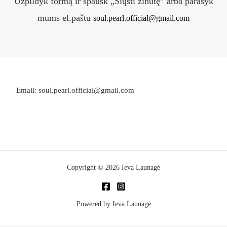
Užpildyk formą ir spausk „Siųsti žinutę” arba parašyk
mums el.paštu
soul.pearl.official@gmail.com
Email: soul.pearl.official@gmail.com
Copyright © 2026 Ieva Launagė
Powered by Ieva Launagė