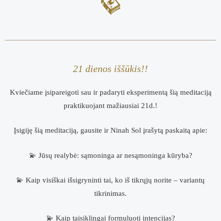
21 dienos iššūkis!!
Kviečiame įsipareigoti sau ir padaryti eksperimentą šią meditaciją
praktikuojant mažiausiai 21d.!
Įsigiję šią meditaciją, gausite ir Ninah Sol įrašytą paskaitą apie:
💫 Jūsų realybė: sąmoninga ar nesąmoninga kūryba?
💫 Kaip visiškai išsigryninti tai, ko iš tikrųjų norite – variantų
tikrinimas.
💫 Kaip taisiklingai formuluoti intencijas?