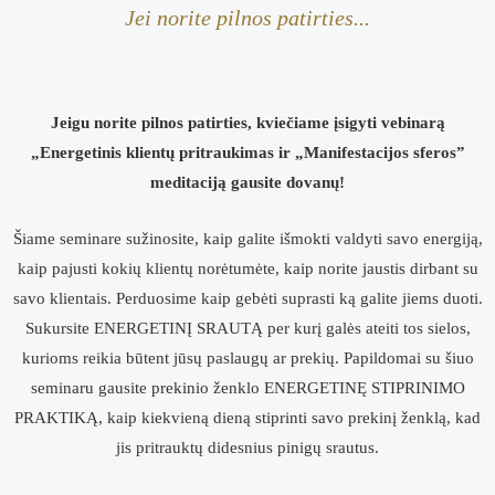
Jei norite pilnos patirties...
Jeigu norite pilnos patirties, kviečiame įsigyti vebinarą
„Energetinis klientų pritraukimas ir „Manifestacijos sferos”
meditaciją gausite dovanų!
Šiame seminare sužinosite, kaip galite išmokti valdyti savo energiją,
kaip pajusti kokių klientų norėtumėte, kaip norite jaustis dirbant su
savo klientais. Perduosime kaip gebėti suprasti ką galite jiems duoti.
Sukursite
ENERGETINĮ SRAUTĄ
per kurį galės ateiti tos sielos,
kurioms reikia būtent jūsų paslaugų ar prekių. Papildomai su šiuo
seminaru gausite prekinio ženklo
ENERGETINĘ STIPRINIMO
PRAKTIKĄ
, kaip kiekvieną dieną stiprinti savo prekinį ženklą, kad
jis pritrauktų didesnius pinigų srautus.