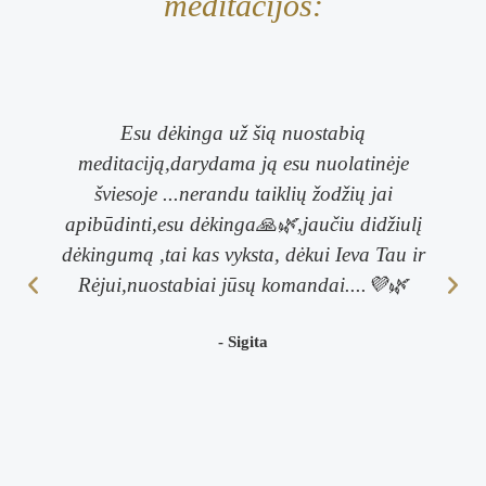
meditacijos:
Esu dėkinga už šią nuostabią
meditaciją,darydama ją esu nuolatinėje
šviesoje ...nerandu taiklių žodžių jai
apibūdinti,esu dėkinga🙏🌿,jaučiu didžiulį
dėkingumą ,tai kas vyksta, dėkui Ieva Tau ir
Rėjui,nuostabiai jūsų komandai....💜🌿
- Sigita