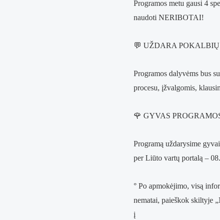
Programos metu gausi 4 specia
naudoti NERIBOTAI!
💬 UŽDARA POKALBIŲ
Programos dalyvėms bus suku
procesu, įžvalgomis, klausi
🌹 GYVAS PROGRAMO
Programą uždarysime gyvai 
per
Liūto vartų portalą – 08
° Po apmokėjimo, visą inform
nematai, paieškok skiltyje 
į