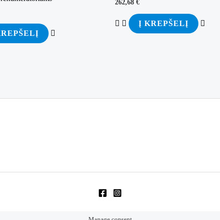
262,68
€
Į KREPŠELĮ
KREPŠELĮ
Manage consent