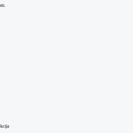
com
.
kcija