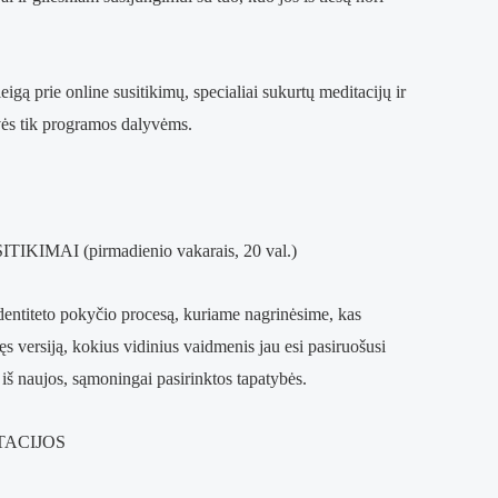
gą prie online susitikimų, specialiai sukurtų meditacijų ir
ės tik programos dalyvėms.
SITIKIMAI
(pirmadienio vakarais, 20 val.)
identiteto pokyčio procesą, kuriame nagrinėsime, kas
s versiją, kokius vidinius vaidmenis jau esi pasiruošusi
ti iš naujos, sąmoningai pasirinktos tapatybės.
TACIJOS