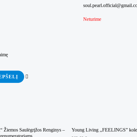
soul.pearl.official@gmail.
Neturime
aimę
EPŠELĮ
l“ Žiemos Saulėgrįžos Renginys –
Young Living ,,FEELINGS” kole
renumeratoriams