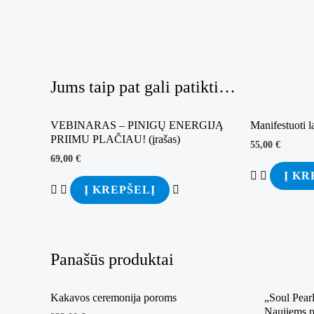
Jums taip pat gali patikti…
VEBINARAS – PINIGŲ ENERGIJĄ
Manifestuoti l
PRIIMU PLAČIAU! (įrašas)
55,00
€
69,00
€
Į KR
Į KREPŠELĮ
Panašūs produktai
Kakavos ceremonija poroms
„Soul Pear
Naujiems p