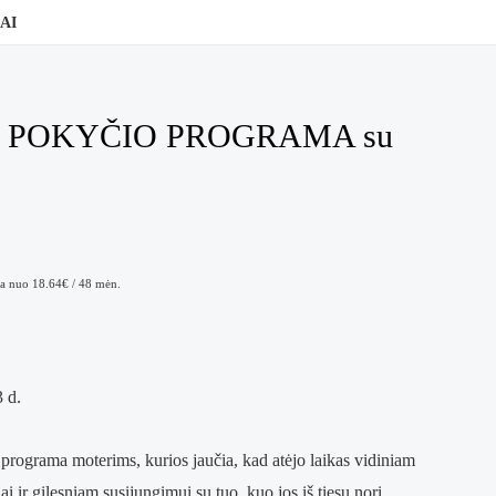
AI
O POKYČIO PROGRAMA su
a nuo 18.64€ / 48 mėn.
 d.
programa moterims, kurios jaučia, kad atėjo laikas vidiniam
ai ir gilesniam susijungimui su tuo, kuo jos iš tiesų nori