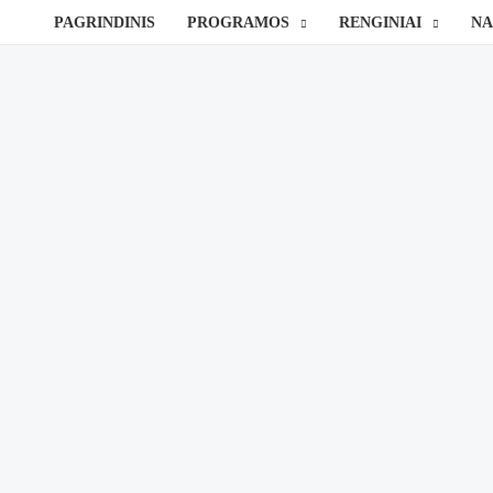
Pereiti
PAGRINDINIS
PROGRAMOS
RENGINIAI
NA
prie
turinio