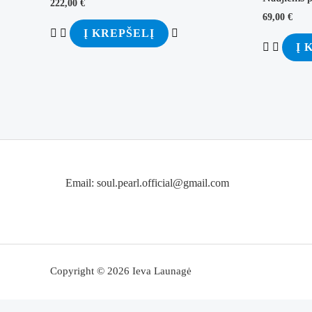
222,00
€
69,00
€
Į KREPŠELĮ
Į 
Email: soul.pearl.official@gmail.com
Copyright © 2026 Ieva Launagė