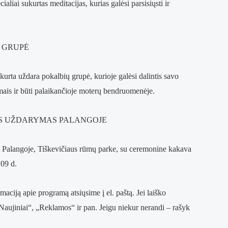
liai sukurtas meditacijas, kurias galėsi parsisiųsti ir
 GRUPĖ
rta uždara pokalbių grupė, kurioje galėsi dalintis savo
mais ir būti palaikančioje moterų bendruomenėje.
S UŽDARYMAS PALANGOJE
Palangoje, Tiškevičiaus rūmų parke, su ceremonine kakava
.09 d.
aciją apie programą atsiųsime į el. paštą. Jei laiško
„Naujiniai“, „Reklamos“ ir pan. Jeigu niekur nerandi – rašyk