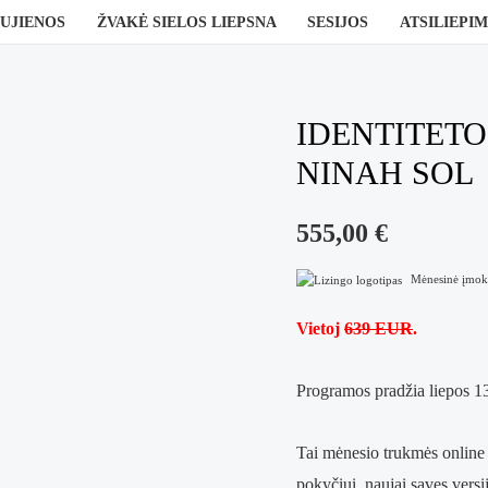
UJIENOS
ŽVAKĖ SIELOS LIEPSNA
SESIJOS
ATSILIEPIM
IDENTITET
NINAH SOL
555,00
€
Mėnesinė įmok
Vietoj
639 EUR
.
Programos pradžia liepos 13
Tai mėnesio trukmės online 
pokyčiui, naujai savęs versij