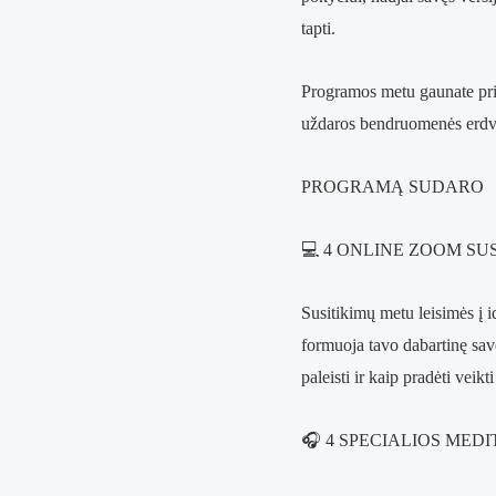
tapti.
Programos metu gaunate priei
uždaros bendruomenės erdv
PROGRAMĄ SUDARO
💻 4 ONLINE ZOOM SU
Susitikimų metu leisimės į 
formuoja tavo dabartinę savę
paleisti ir kaip pradėti veik
🎧 4 SPECIALIOS MEDI